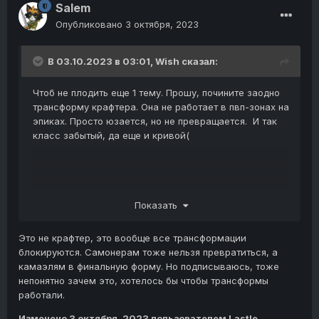
Salem
Опубликовано
3 октября, 2023
В 03.10.2023 в 03:01,
Wish
сказал:
Чтоб не плодить еще 1 тему. Прошу, почините заодно
трансформу крафтера. Она не работает в пвп-зонах на
эпиках. Просто юзается, но не превращается. И так
класс забытый, да еще и кривой(
Показать
Пы.Сы. Я предлагаю просто в скиллы персонажа бафф
с трансформы поставить.
Это не крафтер, это вообще все трансформации
блокируются. Самонерам тоже нельзя превратиться, а
камаэлям в финальную форму. Но подписываюсь, тоже
непонятно зачем это, хотелось бы чтобы трансформы
работали.
Изменено
3 октября, 2023
пользователем Lastle