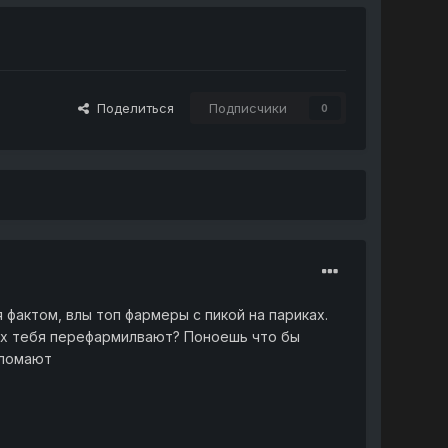
Поделиться
Подписчики
0
 фактом, влы топ фармеры с пикой на париках.
дах тебя перефармилвают? Поноешь что бы
 ломают