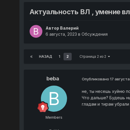
Актуальность ВЛ , умение вл
Автор
Валерий
6 августа, 2023
в
Обсуждения
НАЗАД
1
2
Страница 2 из 2
beba
Опубликовано
17 августа
не, ты несешь хуйню по
Что дальше? Будешь ны
гладам и тирам убрали
Members