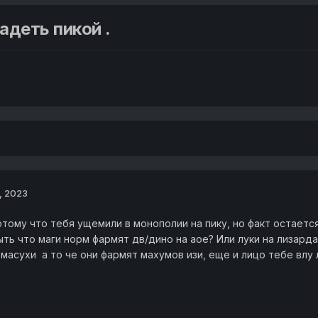
адеть пикой .
, 2023
тому что тебя ущемили в монополии на пику, но факт остается
ть что маги норм фармят дв/дино на аое? Или луки на лизар
 масухи а то че они фармят махумов изи, еще и лицо тебе влу