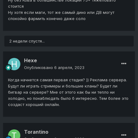
Ну без Кова в большинстве локаций 75+ тяжеловато
стоится
Ну хотя если маги, тот же самый дино или ДВ могут
спокойно фармить конечно даже соло
2 недели спустя...
Hexe
Опубликовано
6 апреля, 2023
Когда начнется самая первая стадия? )) Реклама сервера.
Будут ли играть стримеры и большие кланы? Будет ли
бигвар на сервере? Мне от этого как бы ни тепло ни
холодно, но понаблюдать было б интересно. Тем более это
создаст хороший онлайн.
Torantino