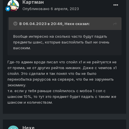
Картман
Опубликовано
6 апреля, 2023
В 06.04.2023 в 20:46,
Hexe
сказал:
Вообще интересно на сколько часто будут падать
предметы шанс, которые выспойлить был ни очень
высоким.
Где-то админ вроде писал что спойл х1 и не рейтуется не
от према, не от других рейтов никаких. Даже с чемпов х1
спойл. Это сделали я так понял что бы не было
переизбытка рерурсов на сервере, что бы не заруинить
экномику.
т.е. если у тебя раньше спойлилось с мобоа 1 соп с
шансом 10%, то тут это предмет будет падать с таким же
шансом и количеством.
Hexe