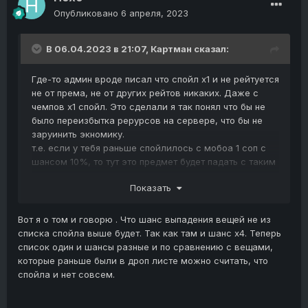
Опубликовано
6 апреля, 2023
В 06.04.2023 в 21:07,
Картман
сказал:
Где-то админ вроде писал что спойл х1 и не рейтуется
не от према, не от других рейтов никаких. Даже с
чемпов х1 спойл. Это сделали я так понял что бы не
было переизбытка рерурсов на сервере, что бы не
заруинить экномику.
т.е. если у тебя раньше спойлилось с мобоа 1 соп с
шансом 10%, то тут это предмет будет падать с таким
же шансом и количеством.
Показать
Вот я о том и говорю . Что шанс выпадения вещей не из
списка спойла выше будет. Так как там и шанс х4. Теперь
список один и шансы разные и по сравнению с вещами,
которые раньше были в дроп листе можно считать, что
спойла и нет совсем.