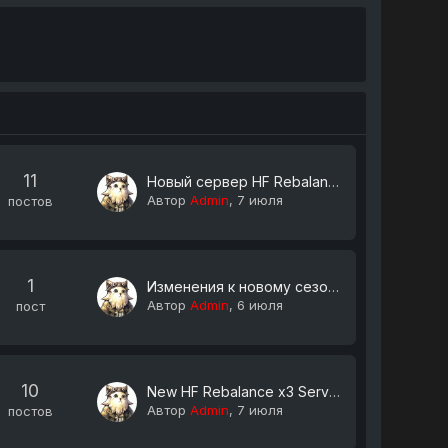
11
Новый сервер HF Rebalance х3 - 7 августа 2026 - Полное описание
Автор
Admin
,
7 июля
постов
1
Изменения к новому сезону
Автор
Admin
,
6 июля
пост
10
New HF Rebalance x3 Server - August 7, 2026 - Full description
Автор
Admin
,
7 июля
постов